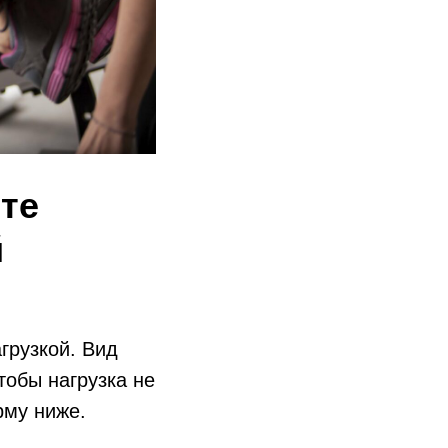
те
й
грузкой. Вид
тобы нагрузка не
рму ниже.